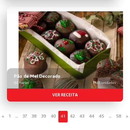
Pão de Mel Decorado
2 horas
45 unidades
VER RECEITA
«
1
…
37
38
39
40
41
42
43
44
45
…
58
»