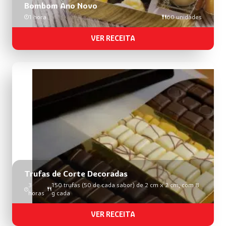
Bombom Ano Novo
1 hora
60 unidades
VER RECEITA
Trufas de Corte Decoradas
3
150 trufas (50 de cada sabor) de 2 cm x 2 cm, com 8
horas
g cada
VER RECEITA