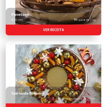
Pavetone
30 min
1 pavê de 2 kg
VER RECEITA
Guirlanda Brownie
1 forma redonda de 24 cm