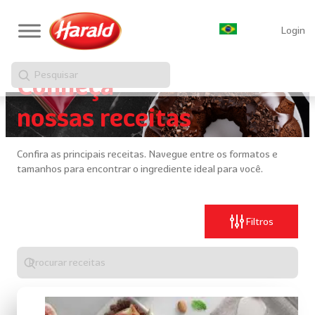
Login
Pesquisar
Conheça
nossas receitas
Confira as principais receitas. Navegue entre os formatos e
tamanhos para encontrar o ingrediente ideal para você.
Filtros
Digite
algo
para
realizar
uma