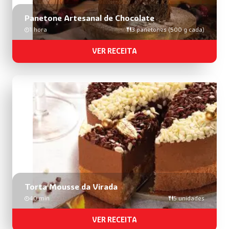
Panetone Artesanal de Chocolate
1 hora
3 panetones (500 g cada)
VER RECEITA
Torta Mousse da Virada
40 min
5 unidades
VER RECEITA