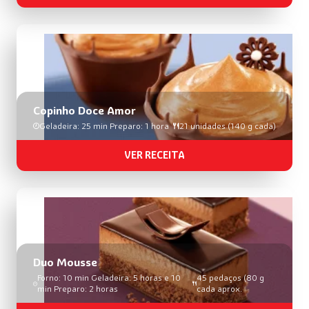
Copinho Doce Amor
Geladeira: 25 min Preparo: 1 hora
21 unidades (140 g cada)
VER RECEITA
Duo Mousse
Forno: 10 min Geladeira: 5 horas e 10
45 pedaços (80 g
min Preparo: 2 horas
cada aprox.