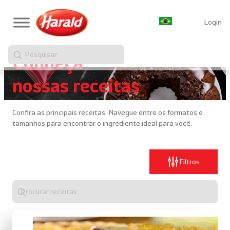
Login
Pesquisar
Conheça
nossas receitas
Confira as principais receitas. Navegue entre os formatos e
tamanhos para encontrar o ingrediente ideal para você.
Filtros
Digite
algo
para
realizar
uma