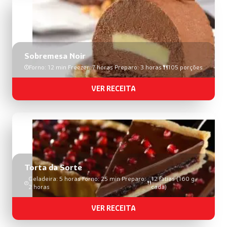
Sobremesa Noir
Forno: 12 min Freezer: 7 horas Preparo: 3 horas
105 porções
VER RECEITA
Torta da Sorte
Geladeira: 5 horas Forno: 25 min Preparo:
12 fatias (160 g
2 horas
cada)
VER RECEITA