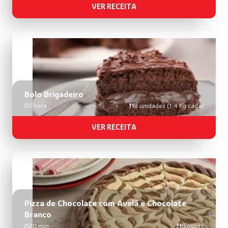
VER RECEITA
Bolo Brigadeiro
1 hora
8 unidades (1,4 Kg cada)
VER RECEITA
Pizza de Chocolate com Avelã e Chocolate
Branco
20 min
8 pizzas