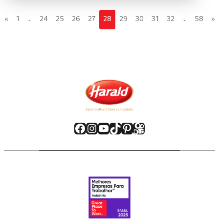
«
1
…
24
25
26
27
28
29
30
31
32
…
58
»
Facebook
Instagram
Youtube
TikTok
Pinterest
Kwai