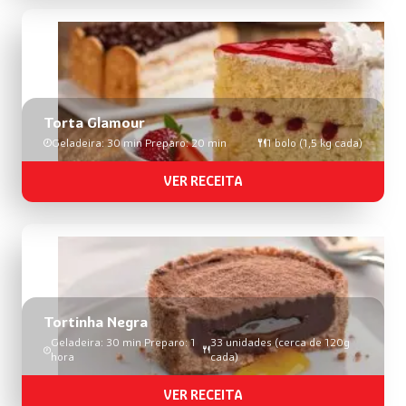
Torta Glamour
Geladeira: 30 min Preparo: 20 min
1 bolo (1,5 kg cada)
VER RECEITA
Tortinha Negra
Geladeira: 30 min Preparo: 1
33 unidades (cerca de 120g
hora
cada)
VER RECEITA