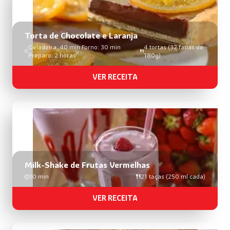
busca
de
receitas
Torta de Chocolate e Laranja
Geladeira: 40 min Forno: 30 min
4 tortas (32 fatias de
Preparo: 2 horas
180g)
VER RECEITA
Milk-Shake de Frutas Vermelhas
10 min
21 taças (250 ml cada)
VER RECEITA