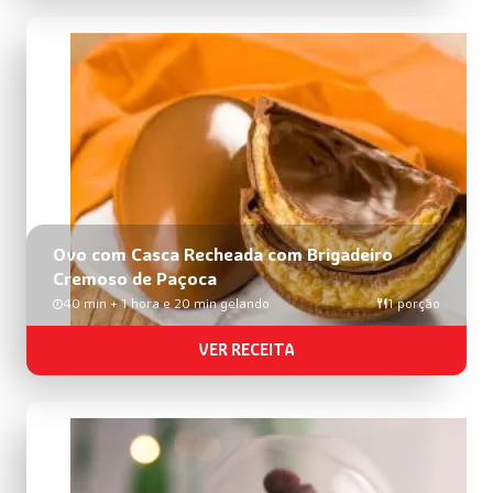
Ovo com Casca Recheada com Brigadeiro
Cremoso de Paçoca
40 min + 1 hora e 20 min gelando
1 porção
VER RECEITA