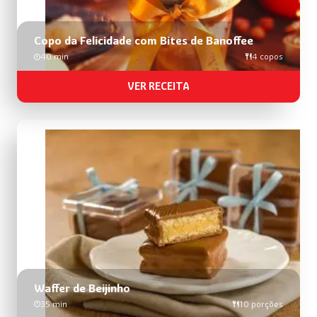
Copo da Felicidade com Bites de Banoffee​
40 min
4 copos
VER RECEITA
Waffer de Beijinho
35 min
10 porções