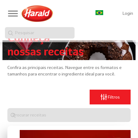
Login
Pesquisar
Conheça
nossas receitas
Confira as principais receitas. Navegue entre os formatos e
tamanhos para encontrar o ingrediente ideal para você.
Filtros
Digite
algo
para
realizar
uma