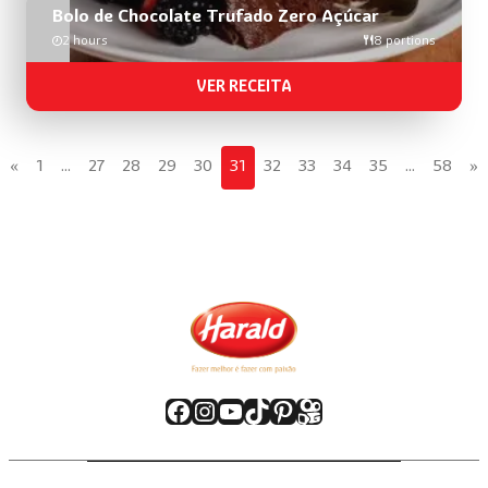
Bolo de Chocolate Trufado Zero Açúcar
2 hours
8 portions
VER RECEITA
«
1
…
27
28
29
30
31
32
33
34
35
…
58
»
Facebook
Instagram
Youtube
TikTok
Pinterest
Kwai