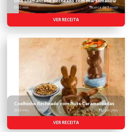
Ovo Diamantado Recheado com Marshmallow
40 min
cerca de 7 ovos
VER RECEITA
Coelhinho Recheado com Nuts Caramelizadas
40 min
2 porções
VER RECEITA