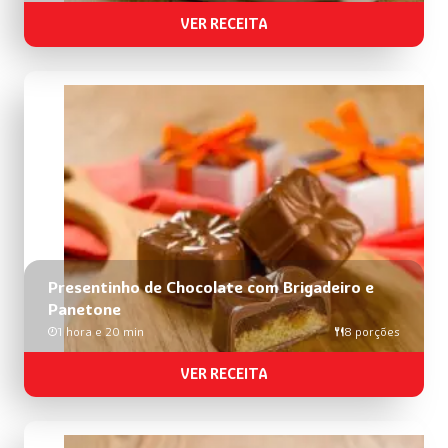
VER RECEITA
Presentinho de Chocolate com Brigadeiro e
Panetone
1 hora e 20 min
8 porções
VER RECEITA