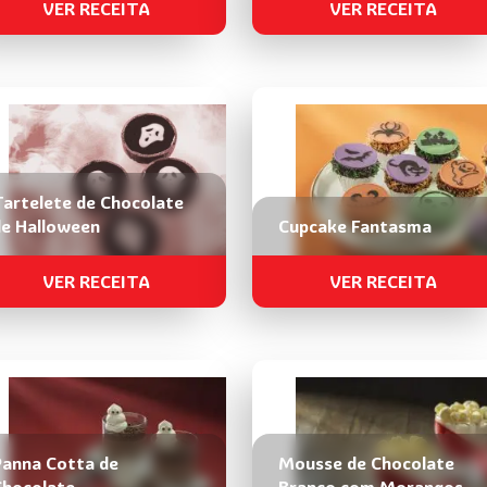
VER RECEITA
VER RECEITA
Tartelete de Chocolate
de Halloween
Cupcake Fantasma
VER RECEITA
VER RECEITA
Panna Cotta de
Mousse de Chocolate
Chocolate
Branco com Morangos