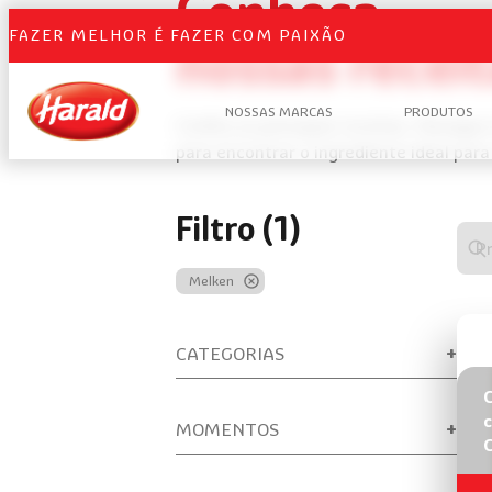
Conheça
FAZER MELHOR É FAZER COM PAIXÃO
nossas recei
NOSSAS MARCAS
PRODUTOS
Confira as principais receitas. Navegu
para encontrar o ingrediente ideal para
Filtro (1)
Digi
algo
Melken
para
real
uma
CATEGORIAS
bus
de
rece
c
MOMENTOS