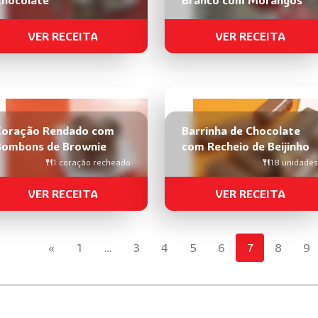
VER RECEITA
VER RECEITA
Coração Rendado com
Barrinha de Chocolate
Bombons de Brownie
com Recheio de Beijinho
1 coração recheado
18 unidades
VER RECEITA
VER RECEITA
«
1
…
3
4
5
6
7
8
9