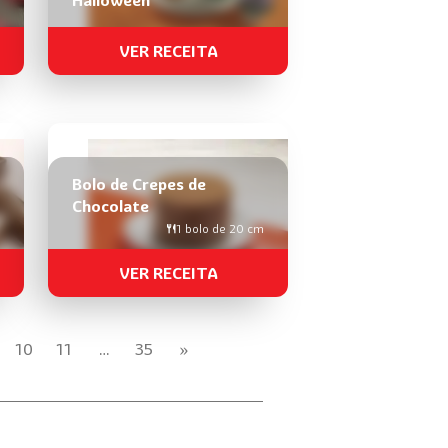
VER RECEITA
Bolo de Crepes de
Chocolate
1 bolo de 20 cm
VER RECEITA
10
11
…
35
»