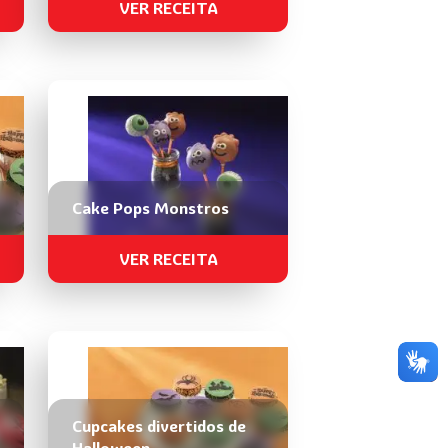
VER RECEITA
Cake Pops Monstros
VER RECEITA
Cupcakes divertidos de
Halloween