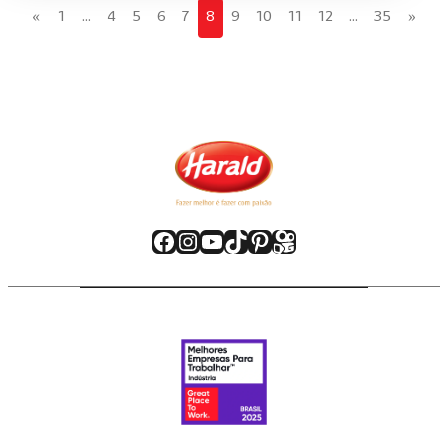
«
1
…
4
5
6
7
8
9
10
11
12
…
35
»
Facebook
Instagram
Youtube
TikTok
Pinterest
Kwai