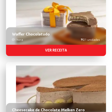
Waffer Chocolatudo
1 hora
21 unidades
VER RECEITA
Cheesecake de Chocolate Melken Zero