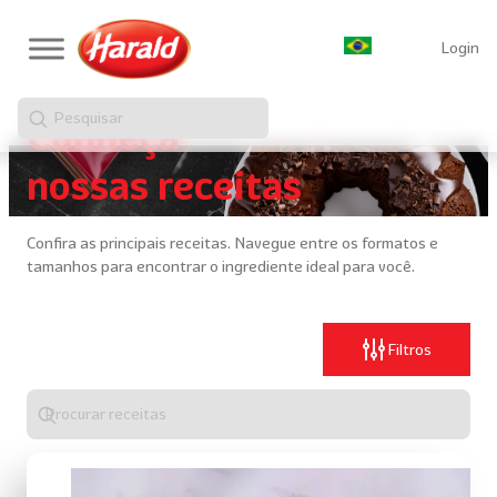
Login
Pesquisar
Conheça
nossas receitas
Confira as principais receitas. Navegue entre os formatos e
tamanhos para encontrar o ingrediente ideal para você.
Filtros
Digite
algo
para
realizar
uma