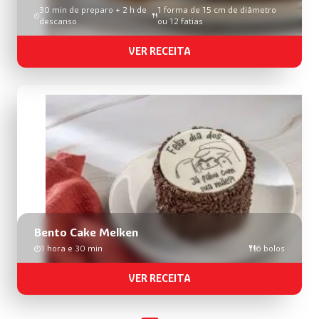
30 min de preparo + 2 h de
1 forma de 15 cm de diâmetro
descanso
ou 12 fatias
VER RECEITA
Bento Cake Melken
1 hora e 30 min
6 bolos
VER RECEITA