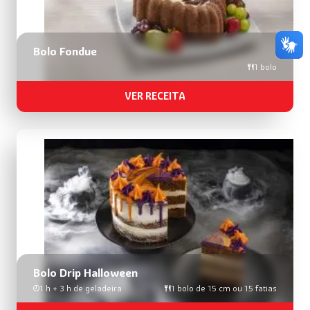
Bolo Fondue
1 bolo
VER RECEITA
Bolo Drip Halloween
1 h + 3 h de geladeira
1 bolo de 15 cm ou 15 fatias